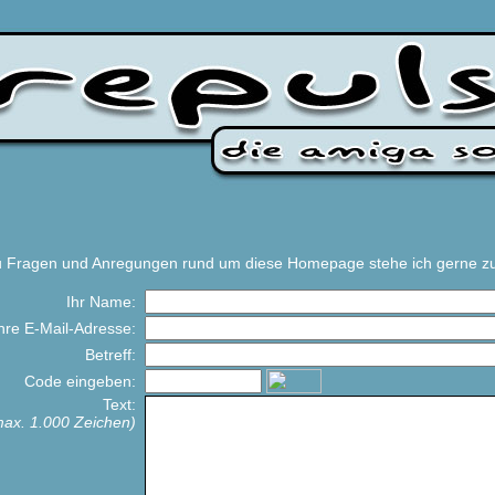
 Fragen und Anregungen rund um diese Homepage stehe ich gerne zu
Ihr Name:
hre E-Mail-Adresse:
Betreff:
Code eingeben:
Text:
max. 1.000 Zeichen)